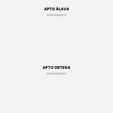
ESPACIOS COMERCIALES
APTO ÁLAVA
APARTAMENTOS
APTO ORTEGA
LÁMPARAS
DETALLES
APARTAMENTOS