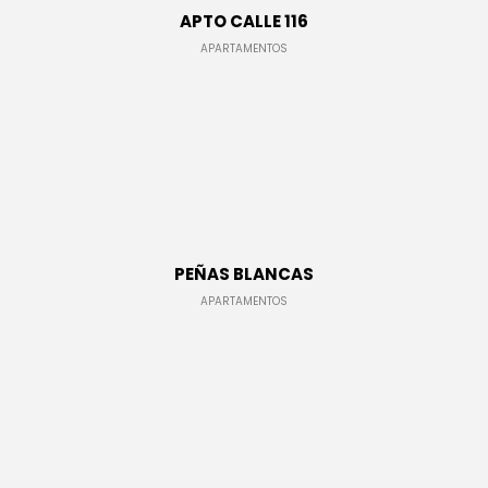
APTO CALLE 116
APARTAMENTOS
LUIS AMARANTO
CASAS
PEÑAS BLANCAS
APARTAMENTOS
H y L INGENIERÍA