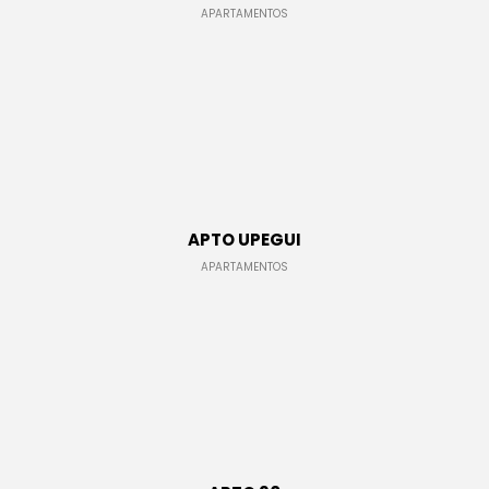
APARTAMENTOS
APTO UPEGUI
TORRES DE LA CAMPIÑA
CONJUNTOS RESIDENCIALES,
APARTAMENTOS
EDIFICIOS