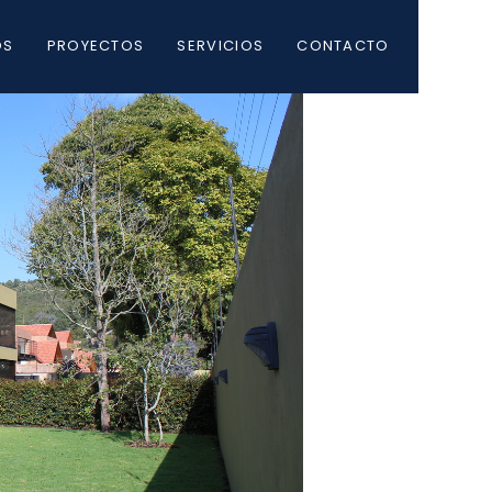
OS
PROYECTOS
SERVICIOS
CONTACTO
DO NOT MESS
RE
WITH MY STYLE
OFFICE
RE
DECORATION