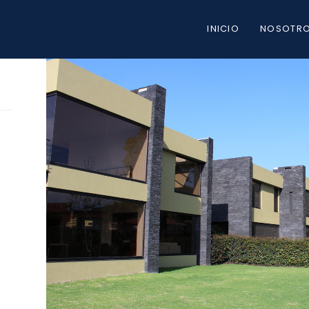
INICIO
NOSOTR
22
20
IMPROVEMENT
NOVIEMBRE
NOVIEMB
IN LOVE
2015
2015
12
12
PUSH UP FUN
NOVIEMBRE
NOVIEMB
2015
2015