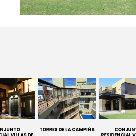
8
3
MASSIVE
NOVIEMBRE
NOVIEMB
DYNAMIC
2015
2015
11
10
SKYFALL MOVIE
OCTUBRE
SEPTIEMB
RELEASED
2015
2015
NJUNTO
TORRES DE LA CAMPIÑA
CONJUN
IAL VILLAS DE
RESIDENCIAL V