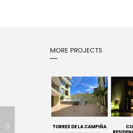
9
RUN THE
NOVIEMBRE
ENEREGY
2015
1
MORE PROJECTS
FARMER HOUSE
NOVIEMBRE
2015
TORRES DE LA CAMPIÑA
CO
RESIDENC