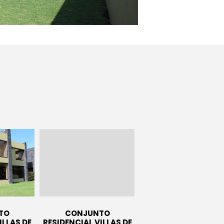
GREEN LAND
RE
SPORT SEASON
GROUP SESSION
RE
MOMENTS
TO
CONJUNTO
ILLAS DE
RESIDENCIAL VILLAS DE