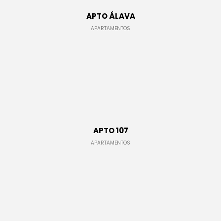
APTO ÁLAVA
APARTAMENTOS
TORRES DE LA CAMPIÑA
CONJUNTOS RESIDENCIALES,
EDIFICIOS
APTO 107
APARTAMENTOS