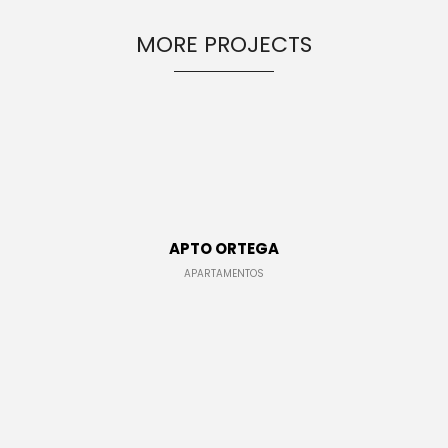
ENEREGY
DYNAMIC
SPORT
SEASON
MORE PROJECTS
1
11
10
NOVIEMBRE
OCTUBRE
SEPTIEMBRE
2015
2015
2015
FARMER
SKYFALL
GROUP
HOUSE
MOVIE
SESSION
RELEASED
MOMENTS
APTO ORTEGA
APARTAMENTOS
VILLAS DE DUBAI
CONJUNTOS RESIDENCIALES