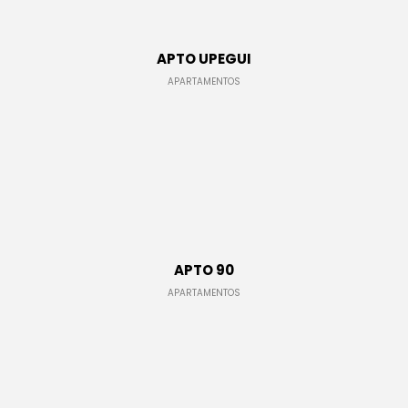
APTO UPEGUI
APARTAMENTOS
LUIS AMARANTO
CASAS
APTO 90
APARTAMENTOS
H y L INGENIERÍA