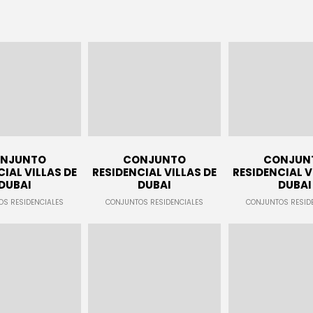
11
SKYFALL MOVIE RELEASED
OCTUBRE
2015
NJUNTO
CONJUNTO
CONJUN
IAL VILLAS DE
RESIDENCIAL VILLAS DE
RESIDENCIAL V
DUBAI
DUBAI
DUBAI
S RESIDENCIALES
CONJUNTOS RESIDENCIALES
CONJUNTOS RESID