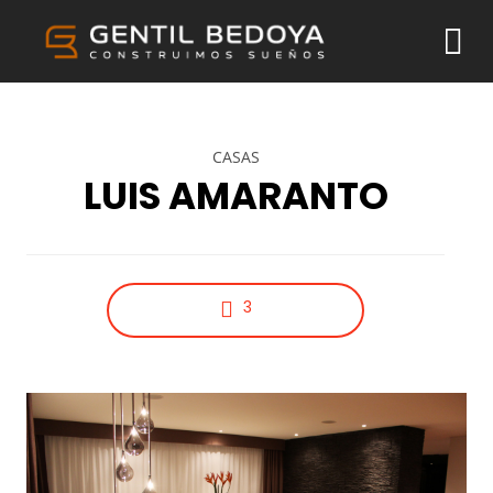
CASAS
LUIS AMARANTO
29
22
20
JUNIO
NOVIEMBRE
NOVIEMBRE
3
2018
2015
2015
HELLO
IMPROVEMENT
DO NOT
WORLD!
IN LOVE
MESS WITH
MY STYLE
18
12
12
NOVIEMBRE
NOVIEMBRE
NOVIEMBRE
2015
2015
2015
DANCING IN
PUSH UP FUN
OFFICE
CRAZY STYLE
DECORATION