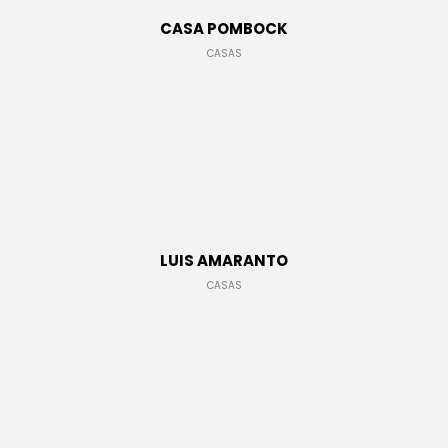
CASA POMBOCK
CASAS
H y L INGENIERÍA
ESPACIOS COMERCIALES
LUIS AMARANTO
CASAS
LÁMPARAS
DETALLES