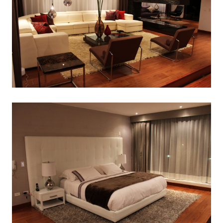
9
8
3
NOVIEMBRE
NOVIEMBRE
NOVIEMBRE
2015
2015
2015
RUN THE
MASSIVE
GREEN LAND
ENEREGY
DYNAMIC
SPORT
SEASON
1
11
10
NOVIEMBRE
OCTUBRE
SEPTIEMBRE
2015
2015
2015
FARMER
SKYFALL
GROUP
HOUSE
MOVIE
SESSION
RELEASED
MOMENTS